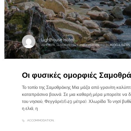
Lighthouse Hotel
ΔΕΥΤΈΡΑ, 14 ΝΟΕΜΒΡΊΟΥ 2016
/
PUBLISHED IN
BLOG & NEWS
Οι φυσικές ομορφιές Σαμοθρ
Το τοπίο της Σαμοθράκης Μια μάζα από γρανίτη καλύπτε
καταπράσινα βουνά. Σε μια καθαρή μέρα μπορείτε να δε
του νησιού, Φεγγάρι(1649 μέτρα). Χλωρίδα Το νησί βυθί
η ελιά, η
ACCOMMODATION