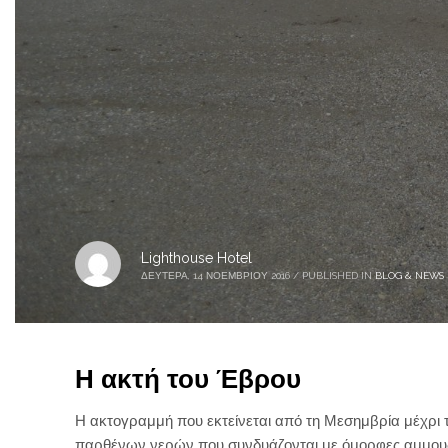
Lighthouse Hotel
ΔΕΥΤΈΡΑ, 14 ΝΟΕΜΒΡΊΟΥ 2016
/
PUBLISHED IN
BLOG & NEWS
Η ακτή του Έβρου
Η ακτογραμμή που εκτείνεται από τη Μεσημβρία μέχρι 
παρθένων νερών που συνδυάζονται με όμορφες αμμουδ