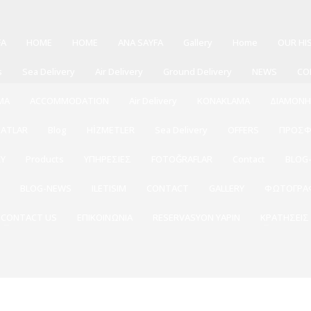
FA
HOME
HOME
ANA SAYFA
Gallery
Home
OUR HI
s
Sea Delivery
Air Delivery
Ground Delivery
NEWS
CO
MA
ACCOMMODATION
Air Delivery
KONAKLAMA
ΔΙΑΜΟΝ
SATLAR
Blog
HİZMETLER
Sea Delivery
OFFERS
ΠΡΟΣΦ
RY
Products
ΥΠΗΡΕΣΙΕΣ
FOTOĞRAFLAR
Contact
BLOG
e
BLOG-NEWS
ILETISIM
CONTACT
GALLERY
ΦΩΤΟΓΡΑ
CONTACT US
ΕΠΙΚΟΙΝΩΝΙΑ
RESERVASYON YAPIN
ΚΡΑΤΗΣΕΙΣ