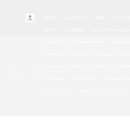
ΑΡΧΙΚΗ
BLOG-NEWS
HOME
ANA SAY
ΑΡΧΙΚΗ
ΔΙΑΜΟΝΗ
Terms and Condition
ΔΙΑΜΟΝΗ
ACCOMMODATION
KONAKLA
SERVICES
ΥΠΗΡΕΣΙΕΣ
SERVICES
FIR
Terms and Conditions
SERVICES
GALLE
HOME
2016
ΝΟΈΜΒΡΙΟΣ
ΚΡΑΤΗΣΕΙΣ
BLOG-NEWS
Customer Car
VIRTUAL TOUR
SANAL TUR
ILETIŞIM