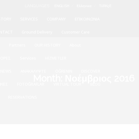
LANGUAGES
ENGLISH
Ελληνικα
TüRKçE
STORY
SERVICES
COMPANY
ΕΠΙΚΟΙΝΩΝΙΑ
NTACT
Ground Delivery
Customer Care
Η
Partners
OUR HISTORY
About
ΟΡΕΣ
Services
HİZMETLER
-NEWS
ΑΝΑΚΑΛΥΨΤΕ
ÖĞRENIN
DISCOVER
Month: Νοέμβριος 2016
ΦΙΕΣ
FOTOĞRAFLAR
VIRTUAL TOUR
BLOG
RESERVATIONS