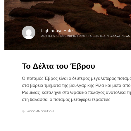
Lighthouse Hotel
ΔΕΥΤΈΡΑ, 14 ΝΟΕΜΒΡΊΟΥ 2016
/
PUBLISHED IN
BLOG & NEWS
Το Δέλτα του Έβρου
Ο ποταμός Έβρος είναι ο δεύτερος μεγαλύτερος ποταμό
στα βόρεια τμήματα της βουλγαρικής Ρίλα και μετά από
Ρωμιλίας, καταλήγει στο Θρακικό πέλαγος ανατολικά τ
στη θάλασσα, ο ποταμός μεταφέρει τεράστιες
ACCOMMODATION