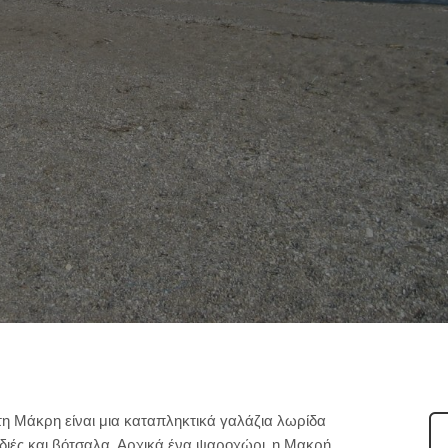
τη Μάκρη είναι μια καταπληκτικά γαλάζια λωρίδα
ιές και βότσαλα. Αρχικά ένα ψαροχώρι, η Μακρή