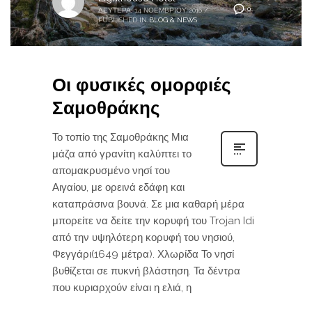
0
ΔΕΥΤΈΡΑ, 14 ΝΟΕΜΒΡΊΟΥ 2016
/
PUBLISHED IN
BLOG & NEWS
Οι φυσικές ομορφιές
Σαμοθράκης
Το τοπίο της Σαμοθράκης Μια
μάζα από γρανίτη καλύπτει το
απομακρυσμένο νησί του
Αιγαίου, με ορεινά εδάφη και
καταπράσινα βουνά. Σε μια καθαρή μέρα
μπορείτε να δείτε την κορυφή του Trojan Idi
από την υψηλότερη κορυφή του νησιού,
Φεγγάρι(1649 μέτρα). Χλωρίδα Το νησί
βυθίζεται σε πυκνή βλάστηση. Τα δέντρα
που κυριαρχούν είναι η ελιά, η