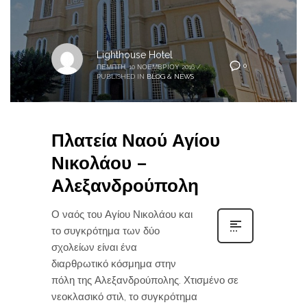
Lighthouse Hotel
0
ΠΈΜΠΤΗ, 10 ΝΟΕΜΒΡΊΟΥ 2016
/
PUBLISHED IN
BLOG & NEWS
Πλατεία Ναού Αγίου
Νικολάου –
Αλεξανδρούπολη
Ο ναός του Αγίου Νικολάου και
το συγκρότημα των δύο
σχολείων είναι ένα
διαρθρωτικό κόσμημα στην
πόλη της Αλεξανδρούπολης. Χτισμένο σε
νεοκλασικό στιλ, το συγκρότημα